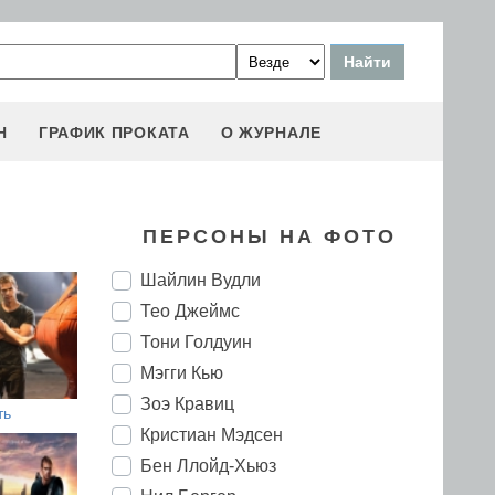
Н
ГРАФИК ПРОКАТА
О ЖУРНАЛЕ
ПЕРСОНЫ НА ФОТО
Шайлин Вудли
Тео Джеймс
Тони Голдуин
Мэгги Кью
Зоэ Кравиц
ть
Кристиан Мэдсен
Бен Ллойд-Хьюз