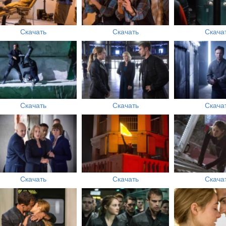
Скачать
Скачать
Скача
Скачать
Скачать
Скача
Скачать
Скачать
Скача