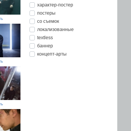
характер-постер
постеры
ть
со съемок
локализованные
textless
баннер
концепт-арты
ть
ть