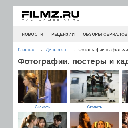
НОВОСТИ
РЕЦЕНЗИИ
ОБЗОРЫ СЕРИАЛОВ
Главная
→
Дивергент
→
Фотографии из фильма
Фотографии, постеры и ка
Скачать
Скачать