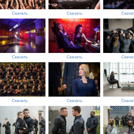
Скачать
Скачать
Скача
Скачать
Скачать
Скача
Скачать
Скачать
Скача