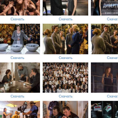
Скачать
Скачать
Скача
Скачать
Скачать
Скача
Скачать
Скачать
Скача