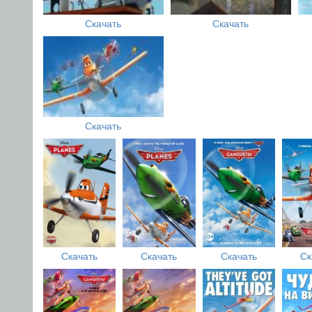
Скачать
Скачать
Скачать
Скачать
Скачать
Скачать
Ск