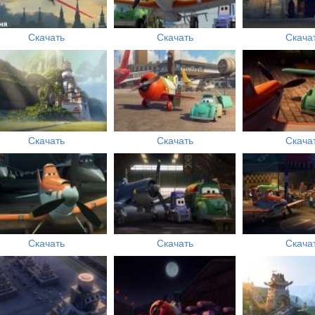
Скачать
Скачать
Скача
Скачать
Скачать
Скача
Скачать
Скачать
Скача