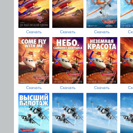
Скачать
Скачать
Скачать
Ск
Скачать
Скачать
Скачать
Ск