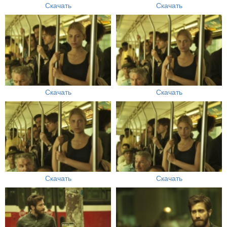
Скачать
Скачать
Скачать
Скачать
Скачать
Скачать