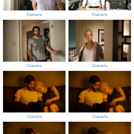
Скачать
Скачать
Скачать
Скачать
Скачать
Скачать