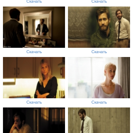
Скачать
Скачать
Скачать
Скачать
Скачать
Скачать