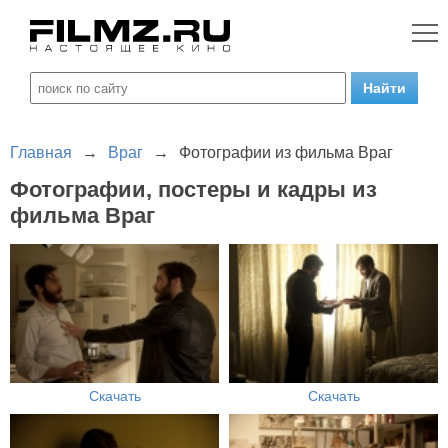
Главная
→
Враг
→
Фотографии из фильма Враг
Фотографии, постеры и кадры из
фильма Враг
Скачать
Скачать