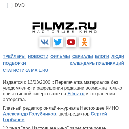
DVD
ТРЕЙЛЕРЫ
НОВОСТИ
ФИЛЬМЫ
СЕРИАЛЫ
БЛОГИ
ЛЮДИ
ПОДБОРКИ
КАЛЕНДАРЬ ПУБЛИКАЦИЙ
СТАТИСТИКА MAIL.RU
Издается с 13/03/2000 :: Перепечатка материалов без
уведомления и разрешения редакции возможна только
при активной гиперссылке на
Filmz.ru
и сохранении
авторства.
Главный редактор онлайн-журнала Настоящее КИНО
Александр Голубчиков
, шеф-редактор
Сергей
Горбачев
.
Журнал "про Настоящее кино" зарегистрирован