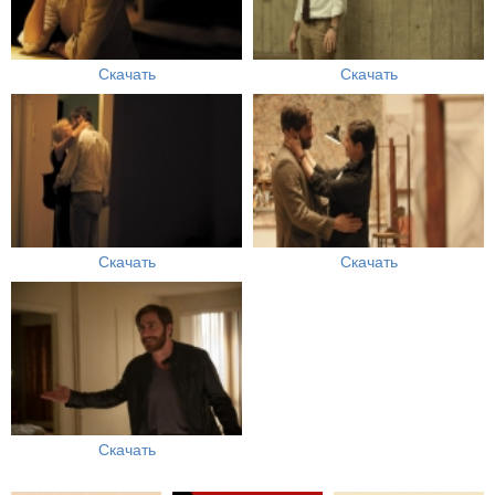
Скачать
Скачать
Скачать
Скачать
Скачать