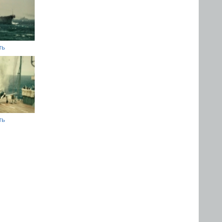
ть
ть