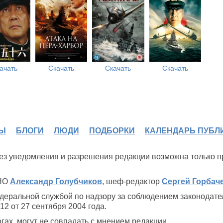
ачать
Скачать
Скачать
Скачать
Ы
БЛОГИ
ЛЮДИ
ПОДБОРКИ
КАЛЕНДАРЬ ПУБЛ
 без уведомления и разрешения редакции возможна только 
ИНО
Александр Голубчиков
, шеф-редактор
Сергей Горбач
деральной службой по надзору за соблюдением законодате
2 от 27 сентября 2004 года.
ах, могут не совпадать с мнением редакции.