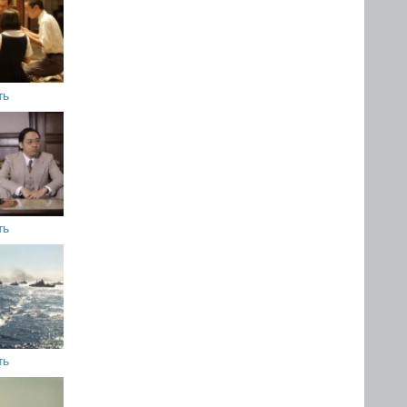
ть
ть
ть