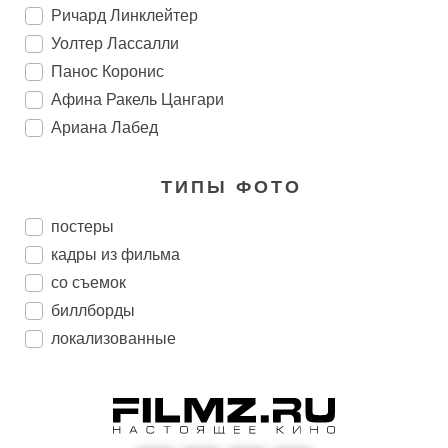
Ричард Линклейтер
Уолтер Лассалли
Панос Коронис
Афина Ракель Цангари
Ариана Лабед
ТИПЫ ФОТО
постеры
кадры из фильма
со съемок
биллборды
локализованные