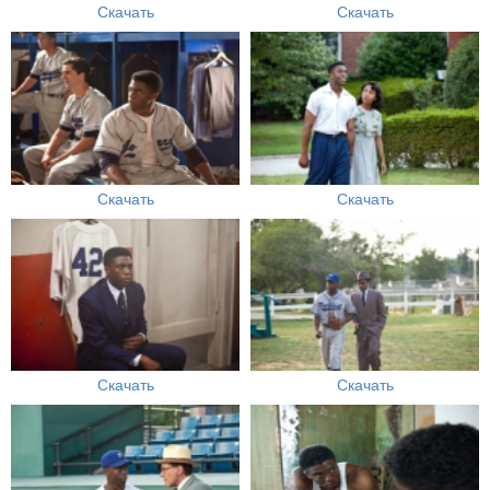
Скачать
Скачать
Скачать
Скачать
Скачать
Скачать