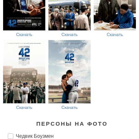
Скачать
Скачать
Скачать
Скачать
Скачать
ПЕРСОНЫ НА ФОТО
Чедвик Боузмен