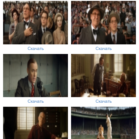
Скачать
Скачать
Скачать
Скачать