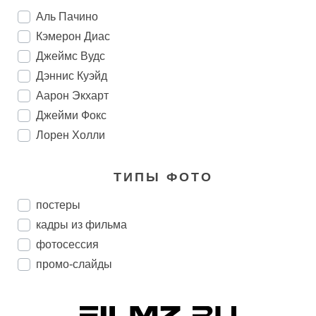
Аль Пачино
Кэмерон Диас
Джеймс Вудс
Дэннис Куэйд
Аарон Экхарт
Джейми Фокс
Лорен Холли
ТИПЫ ФОТО
постеры
кадры из фильма
фотосессия
промо-слайды