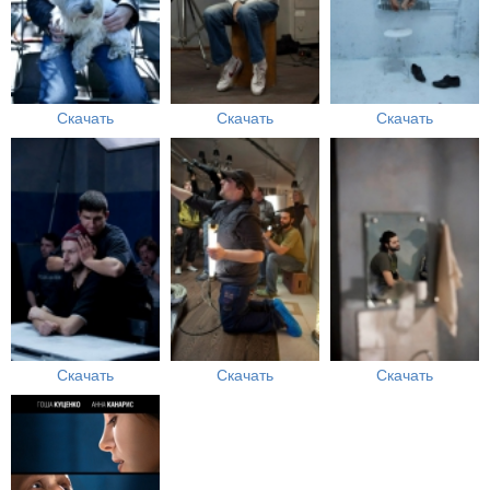
Скачать
Скачать
Скачать
Скачать
Скачать
Скачать