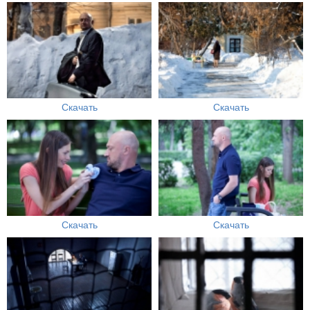
Скачать
Скачать
Скачать
Скачать