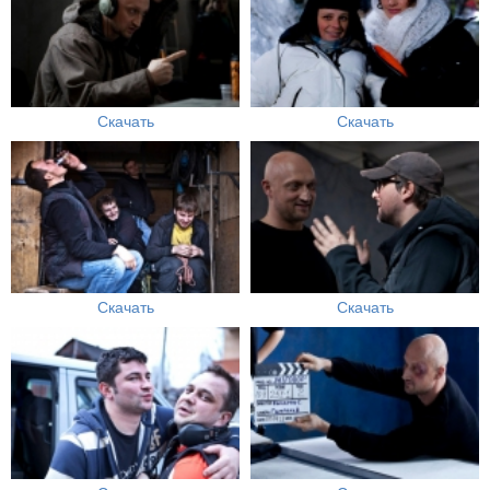
Скачать
Скачать
Скачать
Скачать