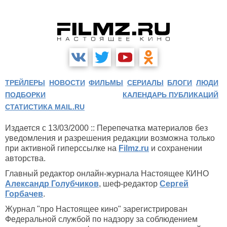
ТРЕЙЛЕРЫ
НОВОСТИ
ФИЛЬМЫ
СЕРИАЛЫ
БЛОГИ
ЛЮДИ
ПОДБОРКИ
КАЛЕНДАРЬ ПУБЛИКАЦИЙ
СТАТИСТИКА MAIL.RU
Издается с 13/03/2000 :: Перепечатка материалов без
уведомления и разрешения редакции возможна только
при активной гиперссылке на
Filmz.ru
и сохранении
авторства.
Главный редактор онлайн-журнала Настоящее КИНО
Александр Голубчиков
, шеф-редактор
Сергей
Горбачев
.
Журнал "про Настоящее кино" зарегистрирован
Федеральной службой по надзору за соблюдением