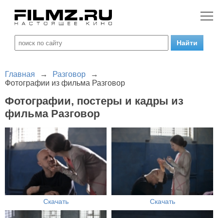
Главная
→
Разговор
→
Фотографии из фильма Разговор
Фотографии, постеры и кадры из
фильма Разговор
Скачать
Скачать