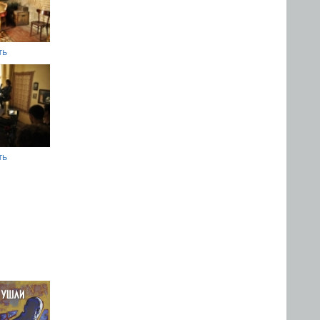
ть
ть