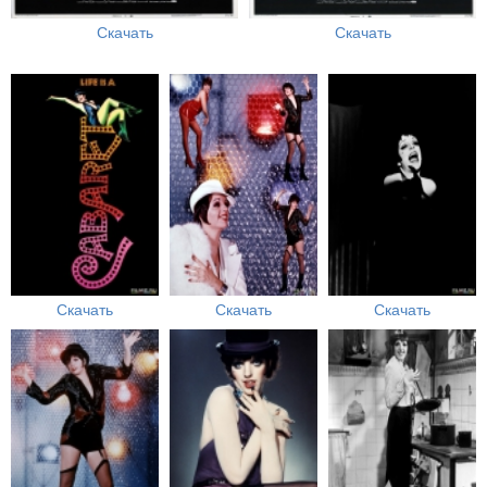
Скачать
Скачать
Скачать
Скачать
Скачать