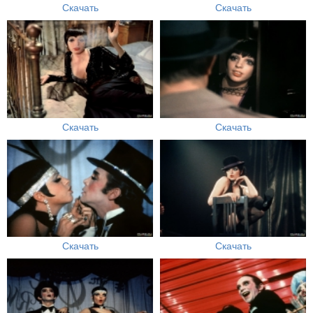
Скачать
Скачать
Скачать
Скачать
Скачать
Скачать