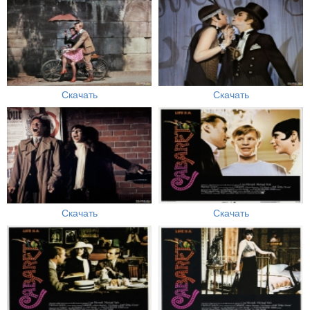
Скачать
Скачать
Скачать
Скачать