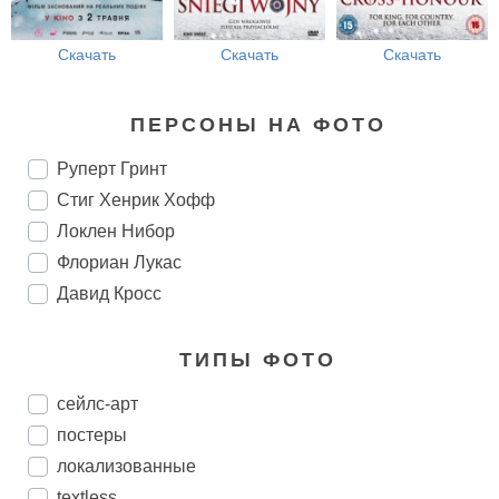
Скачать
Скачать
Скачать
ПЕРСОНЫ НА ФОТО
Руперт Гринт
Стиг Хенрик Хофф
Локлен Нибор
Флориан Лукас
Давид Кросс
ТИПЫ ФОТО
сейлс-арт
постеры
локализованные
textless