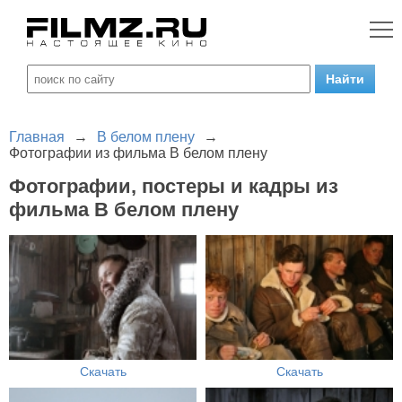
Главная
→
В белом плену
→
Фотографии из фильма В белом плену
Фотографии, постеры и кадры из
фильма В белом плену
Скачать
Скачать