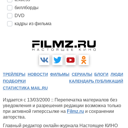
биллборды
DVD
кадры из фильма
ТРЕЙЛЕРЫ
НОВОСТИ
ФИЛЬМЫ
СЕРИАЛЫ
БЛОГИ
ЛЮДИ
ПОДБОРКИ
КАЛЕНДАРЬ ПУБЛИКАЦИЙ
СТАТИСТИКА MAIL.RU
Издается с 13/03/2000 :: Перепечатка материалов без
уведомления и разрешения редакции возможна только
при активной гиперссылке на
Filmz.ru
и сохранении
авторства.
Главный редактор онлайн-журнала Настоящее КИНО