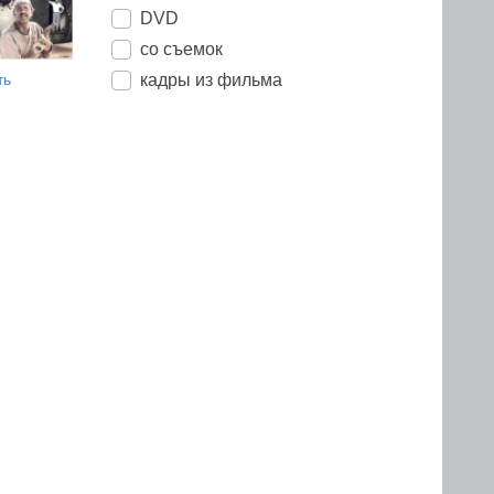
DVD
со съемок
кадры из фильма
ть