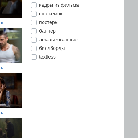
кадры из фильма
со съемок
постеры
ть
баннер
локализованные
биллборды
textless
ть
ть