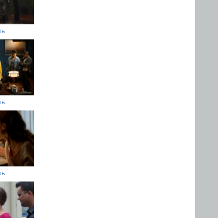
ть
ть
ть