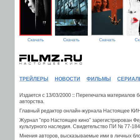
Скачать
Скачать
Скачать
Ск
ТРЕЙЛЕРЫ
НОВОСТИ
ФИЛЬМЫ
СЕРИАЛ
Издается с 13/03/2000 :: Перепечатка материалов
авторства.
Главный редактор онлайн-журнала Настоящее К
Журнал "про Настоящее кино" зарегистрирован Фе
культурного наследия. Свидетельство ПИ № 77-1841
Мнения авторов, высказываемые ими в личных блог