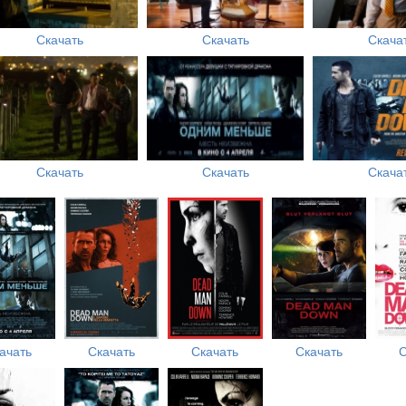
Скачать
Скачать
Скача
Скачать
Скачать
Скача
ачать
Скачать
Скачать
Скачать
С