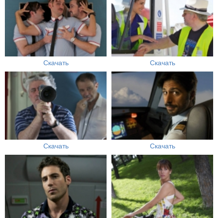
Скачать
Скачать
Скачать
Скачать