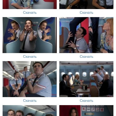
Скачать
Скачать
Скачать
Скачать
Скачать
Скачать