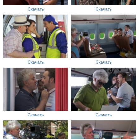
Скачать
Скачать
Скачать
Скачать
Скачать
Скачать