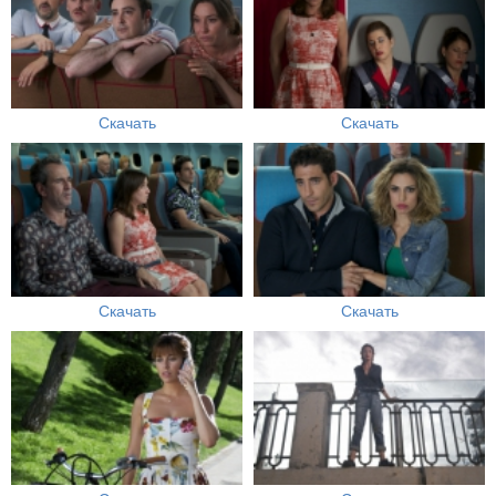
Скачать
Скачать
Скачать
Скачать