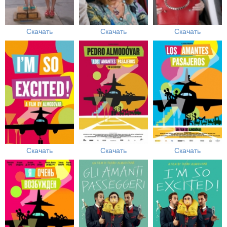
Скачать
Скачать
Скачать
Скачать
Скачать
Скачать