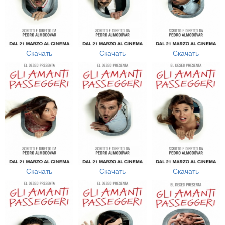
Скачать
Скачать
Скачать
Скачать
Скачать
Скачать