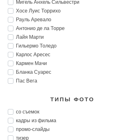
Мигель Анхель Сильвестри
Хосе Луис Торрихо
Рауль Аревало
Антонио де ла Торре
Лайя Марти
Гильермо Толедо
Карлос Аресес
Кармен Мачи
Бланка Суарес
Пас Вега
ТИПЫ ФОТО
со съемок
кадры из фильма
промо-слайды
тизер