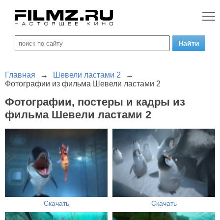
Главная
→
Шевели ластами 2
→
Фотографии из фильма Шевели ластами 2
Фотографии, постеры и кадры из
фильма Шевели ластами 2
Скачать
Скачать