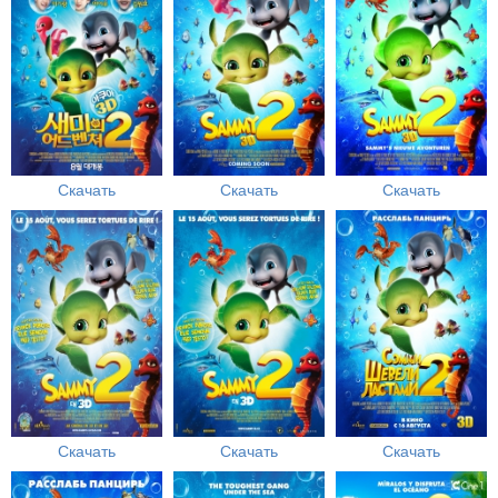
Скачать
Скачать
Скачать
Скачать
Скачать
Скачать