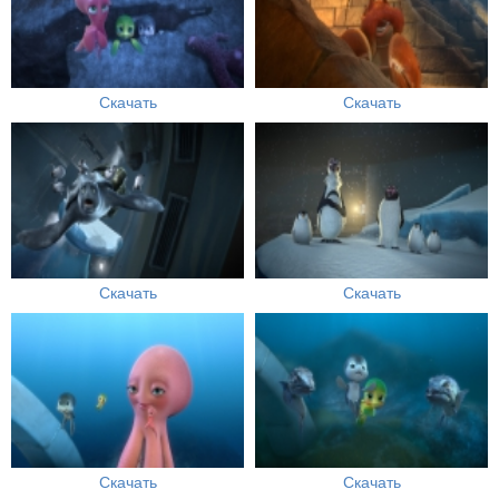
Скачать
Скачать
Скачать
Скачать
Скачать
Скачать