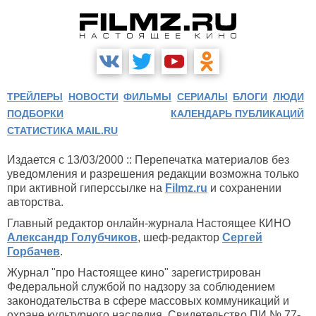
ТРЕЙЛЕРЫ
НОВОСТИ
ФИЛЬМЫ
СЕРИАЛЫ
БЛОГИ
ЛЮДИ
ПОДБОРКИ
КАЛЕНДАРЬ ПУБЛИКАЦИЙ
СТАТИСТИКА MAIL.RU
Издается с 13/03/2000 :: Перепечатка материалов без
уведомления и разрешения редакции возможна только
при активной гиперссылке на
Filmz.ru
и сохранении
авторства.
Главный редактор онлайн-журнала Настоящее КИНО
Александр Голубчиков
, шеф-редактор
Сергей
Горбачев
.
Журнал "про Настоящее кино" зарегистрирован
Федеральной службой по надзору за соблюдением
законодательства в сфере массовых коммуникаций и
охране культурного наследия. Свидетельство ПИ № 77-