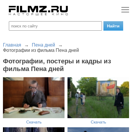
Главная
→
Пена дней
→
Фотографии из фильма Пена дней
Фотографии, постеры и кадры из
фильма Пена дней
Скачать
Скачать