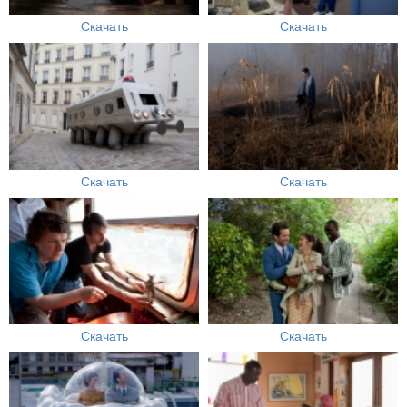
Скачать
Скачать
Скачать
Скачать
Скачать
Скачать