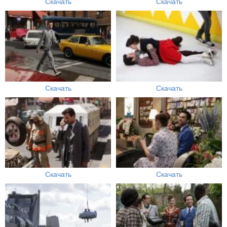
Скачать
Скачать
Скачать
Скачать
Скачать
Скачать