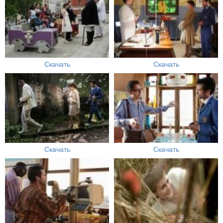
Скачать
Скачать
Скачать
Скачать