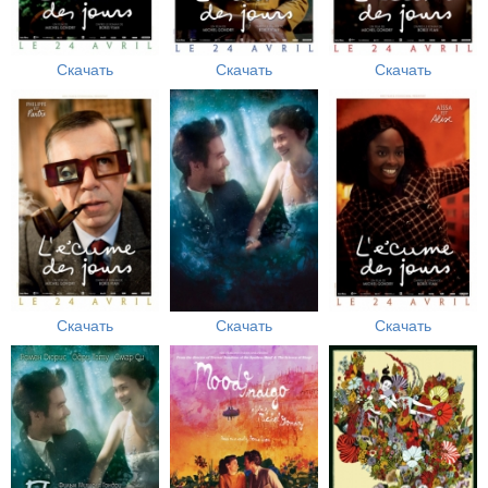
Скачать
Скачать
Скачать
Скачать
Скачать
Скачать