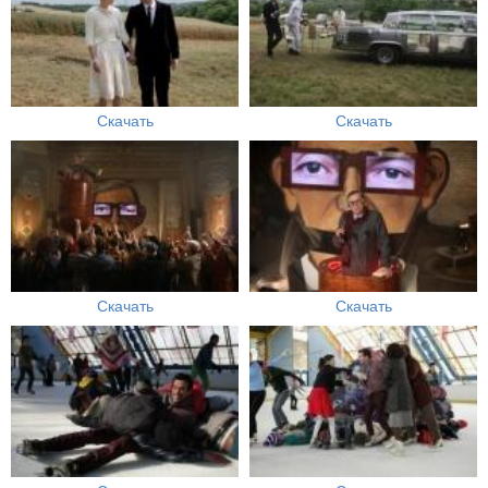
Скачать
Скачать
Скачать
Скачать