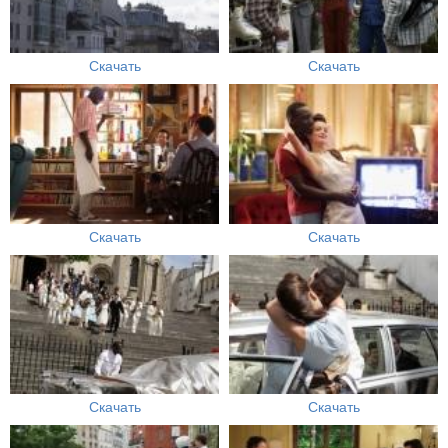
Скачать
Скачать
Скачать
Скачать
Скачать
Скачать