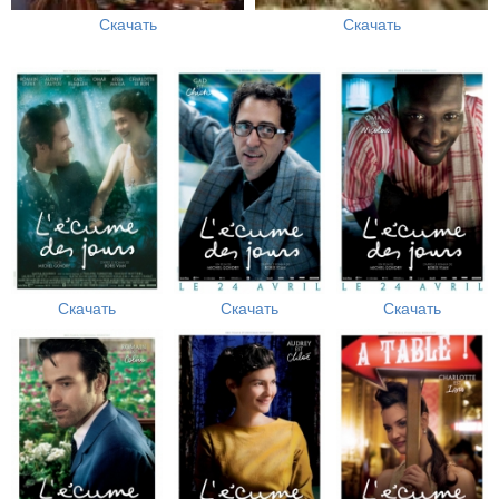
Скачать
Скачать
Скачать
Скачать
Скачать