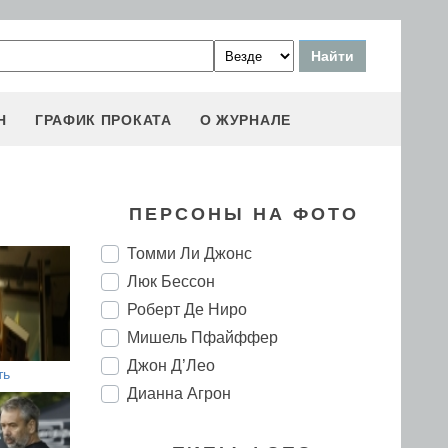
Н
ГРАФИК ПРОКАТА
О ЖУРНАЛЕ
ПЕРСОНЫ НА ФОТО
Томми Ли Джонс
Люк Бессон
Роберт Де Ниро
Мишель Пфайффер
Джон Д’Лео
ть
Дианна Агрон