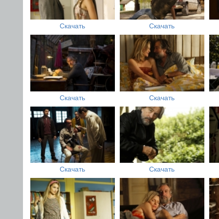
Скачать
Скачать
Скачать
Скачать
Скачать
Скачать