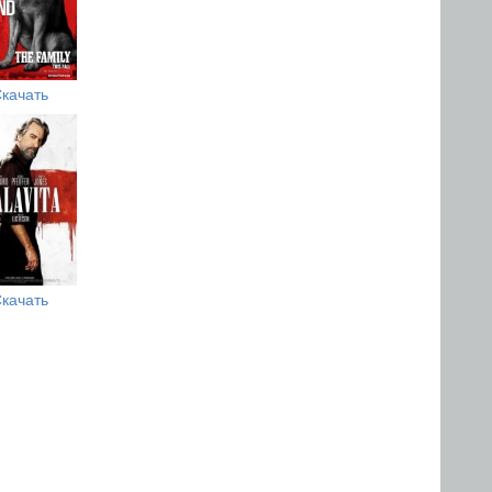
качать
качать