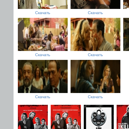
Скачать
Скачать
Скачать
Скачать
Скачать
Скачать