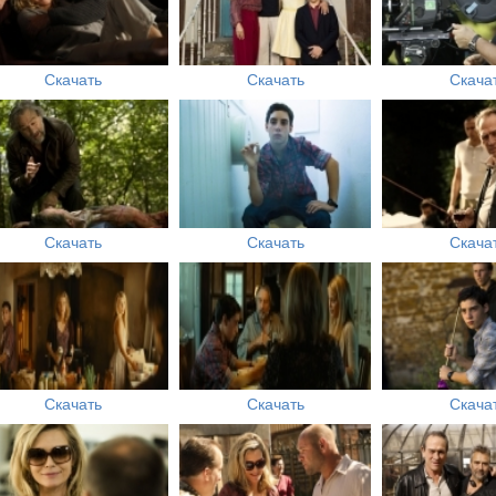
Скачать
Скачать
Скача
Скачать
Скачать
Скача
Скачать
Скачать
Скача