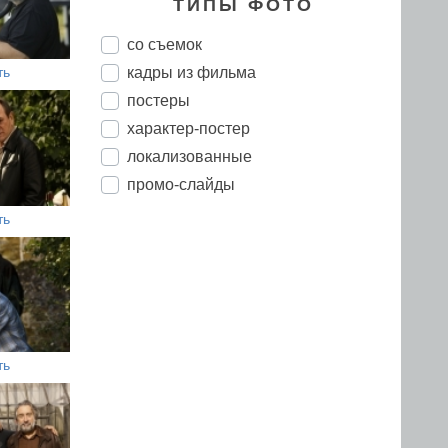
ТИПЫ ФОТО
со съемок
кадры из фильма
ть
постеры
характер-постер
локализованные
промо-слайды
ть
ть