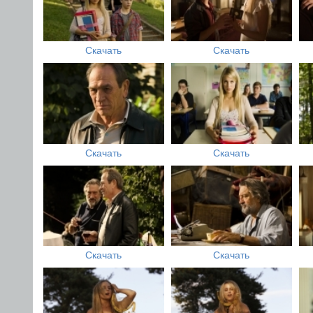
Скачать
Скачать
Скачать
Скачать
Скачать
Скачать