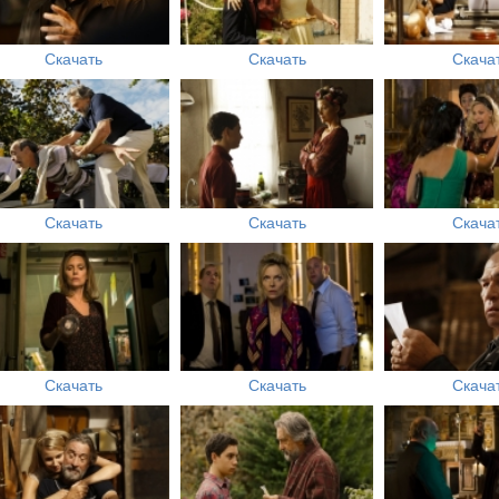
Скачать
Скачать
Скача
Скачать
Скачать
Скача
Скачать
Скачать
Скача