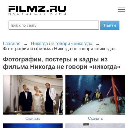
Главная
→
Никогда не говори «никогда»
→
Фотографии из фильма Никогда не говори «никогда»
Фотографии, постеры и кадры из
фильма Никогда не говори «никогда»
Скачать
Скачать