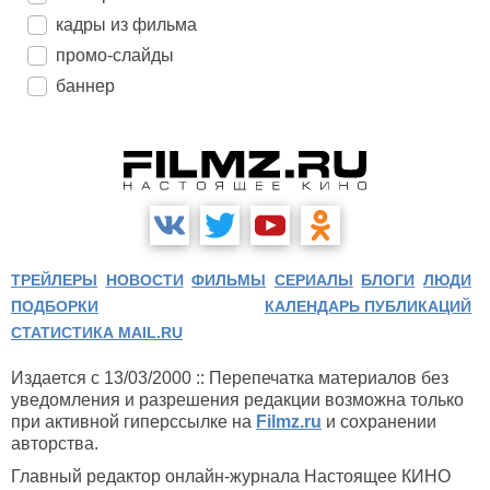
кадры из фильма
промо-слайды
баннер
ТРЕЙЛЕРЫ
НОВОСТИ
ФИЛЬМЫ
СЕРИАЛЫ
БЛОГИ
ЛЮДИ
ПОДБОРКИ
КАЛЕНДАРЬ ПУБЛИКАЦИЙ
СТАТИСТИКА MAIL.RU
Издается с 13/03/2000 :: Перепечатка материалов без
уведомления и разрешения редакции возможна только
при активной гиперссылке на
Filmz.ru
и сохранении
авторства.
Главный редактор онлайн-журнала Настоящее КИНО