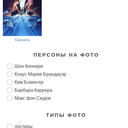
Скачать
ПЕРСОНЫ НА ФОТО
Шон Коннери
Клаус Мария Брандауэр
Ким Бэзингер
Барбара Каррера
Макс фон Сюдов
ТИПЫ ФОТО
постеры