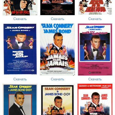
Скачать
Скачать
Скачать
Скачать
Скачать
Скачать