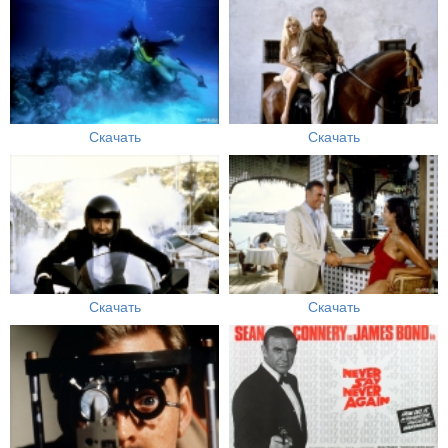
Скачать
Скачать
Скачать
Скачать