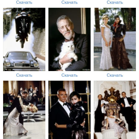
Скачать
Скачать
Скачать
Скачать
Скачать
Скачать