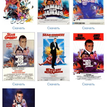
Скачать
Скачать
Скачать
Скачать
Скачать
Скачать