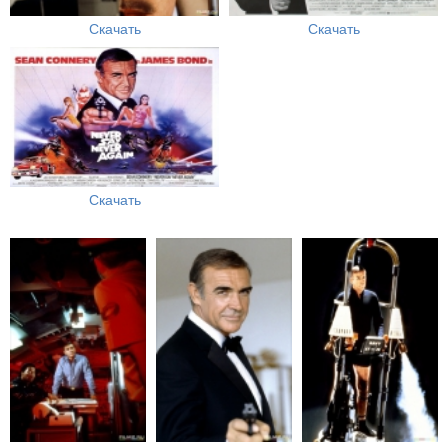
Скачать
Скачать
Скачать