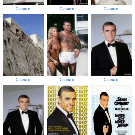
Скачать
Скачать
Скачать
Скачать
Скачать
Скачать