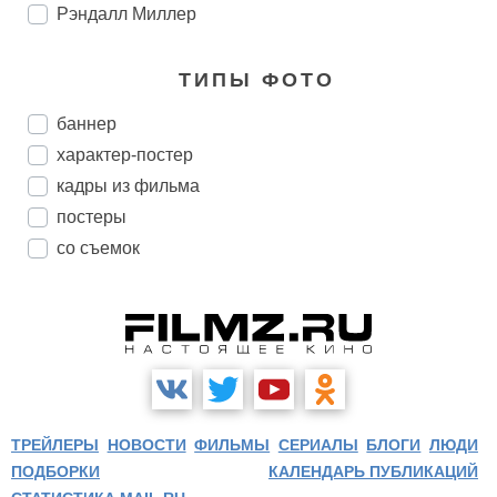
Рэндалл Миллер
ТИПЫ ФОТО
баннер
характер-постер
кадры из фильма
постеры
со съемок
ТРЕЙЛЕРЫ
НОВОСТИ
ФИЛЬМЫ
СЕРИАЛЫ
БЛОГИ
ЛЮДИ
ПОДБОРКИ
КАЛЕНДАРЬ ПУБЛИКАЦИЙ