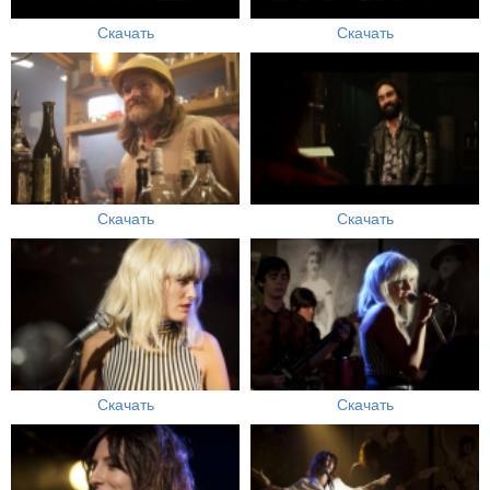
Скачать
Скачать
Скачать
Скачать
Скачать
Скачать