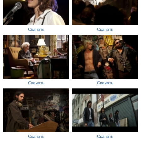
Скачать
Скачать
Скачать
Скачать
Скачать
Скачать