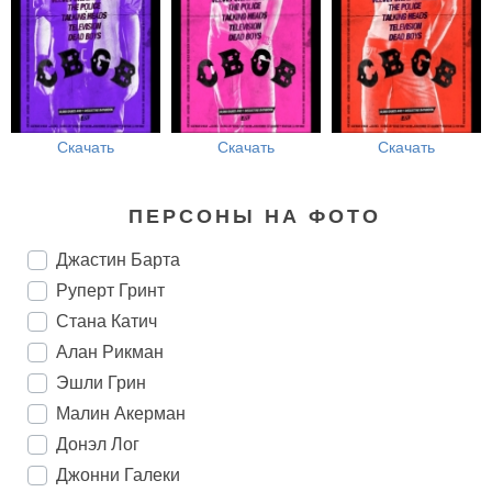
Скачать
Скачать
Скачать
ПЕРСОНЫ НА ФОТО
Джастин Барта
Руперт Гринт
Стана Катич
Алан Рикман
Эшли Грин
Малин Акерман
Донэл Лог
Джонни Галеки