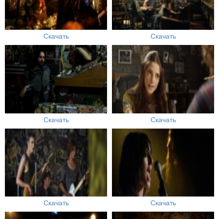
Скачать
Скачать
Скачать
Скачать
Скачать
Скачать