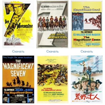
Скачать
Скачать
Скачать