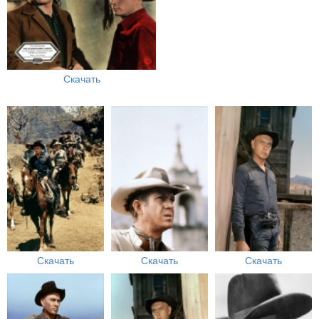
Скачать
Скачать
Скачать
Скачать