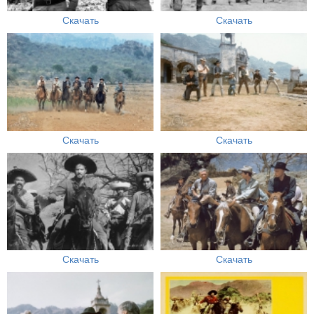
Скачать
Скачать
Скачать
Скачать
Скачать
Скачать