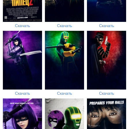
Скачать
Скачать
Скачать
Скачать
Скачать
Скачать