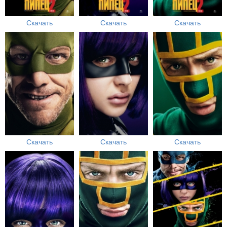
Скачать
Скачать
Скачать
Скачать
Скачать
Скачать