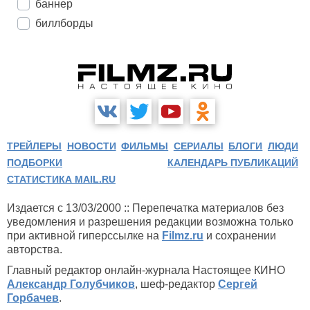
баннер
биллборды
ТРЕЙЛЕРЫ
НОВОСТИ
ФИЛЬМЫ
СЕРИАЛЫ
БЛОГИ
ЛЮДИ
ПОДБОРКИ
КАЛЕНДАРЬ ПУБЛИКАЦИЙ
СТАТИСТИКА MAIL.RU
Издается с 13/03/2000 :: Перепечатка материалов без
уведомления и разрешения редакции возможна только
при активной гиперссылке на
Filmz.ru
и сохранении
авторства.
Главный редактор онлайн-журнала Настоящее КИНО
Александр Голубчиков
, шеф-редактор
Сергей
Горбачев
.