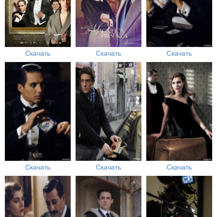
Скачать
Скачать
Скачать
Скачать
Скачать
Скачать