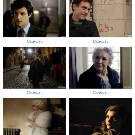
Скачать
Скачать
Скачать
Скачать