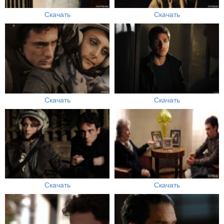
Скачать
Скачать
Скачать
Скачать
Скачать
Скачать