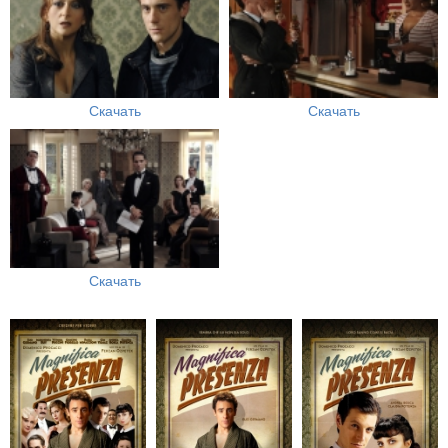
Скачать
Скачать
Скачать