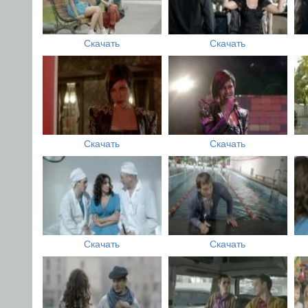
Скачать
Скачать
Скачать
Скачать
Скачать
Скачать