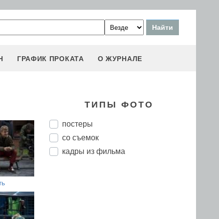
Н
ГРАФИК ПРОКАТА
О ЖУРНАЛЕ
ТИПЫ ФОТО
постеры
со съемок
кадры из фильма
ть