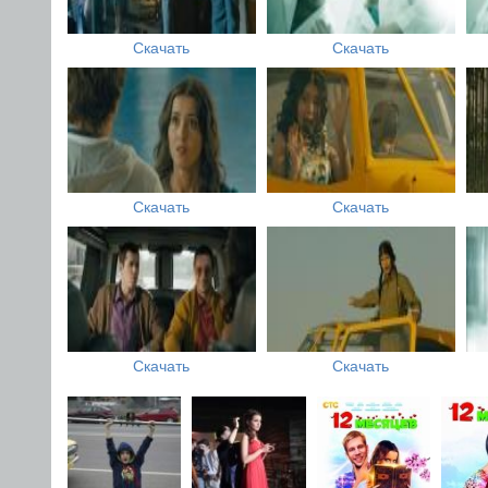
Скачать
Скачать
Скачать
Скачать
Скачать
Скачать