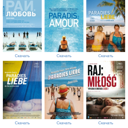
Скачать
Скачать
Скачать
Скачать
Скачать
Скачать