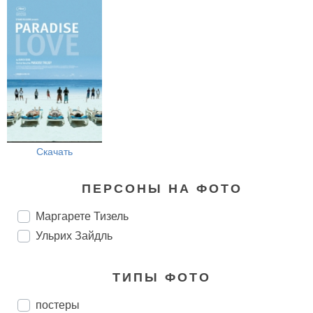
Скачать
ПЕРСОНЫ НА ФОТО
Маргарете Тизель
Ульрих Зайдль
ТИПЫ ФОТО
постеры