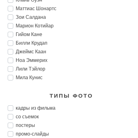
Маттиас Шонартс
Зои Салдана
Марион Котийар
Гийом Кане
Билли Крудап
Джеймс Каан
Ноа Эммерих
Лили Тэйлор
Мила Кунис
ТИПЫ ФОТО
кадры из фильма
со съемок
постеры
промо-слайды