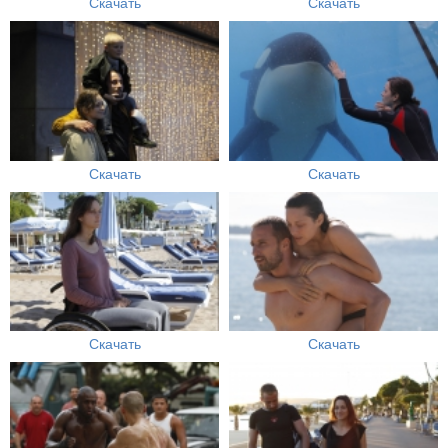
Скачать
Скачать
Скачать
Скачать
Скачать
Скачать