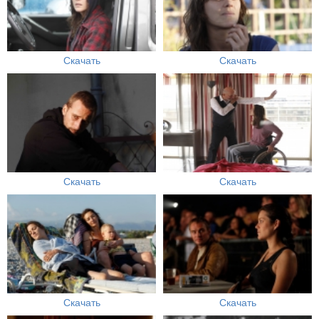
Скачать
Скачать
Скачать
Скачать
Скачать
Скачать