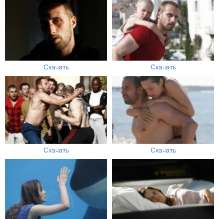
Скачать
Скачать
Скачать
Скачать