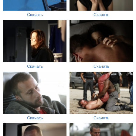
Скачать
Скачать
Скачать
Скачать
Скачать
Скачать