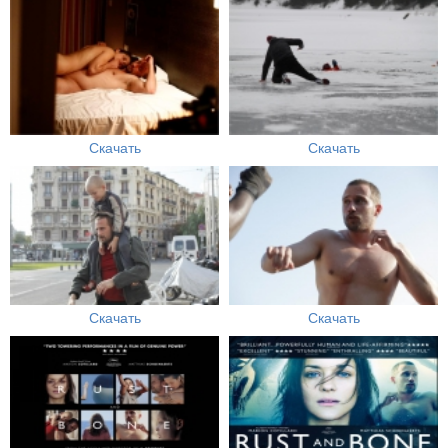
Скачать
Скачать
Скачать
Скачать