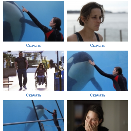
Скачать
Скачать
Скачать
Скачать