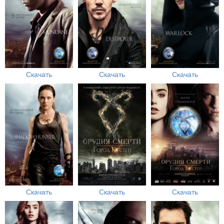
Скачать
Скачать
Скачать
Скачать
Скачать
Скачать