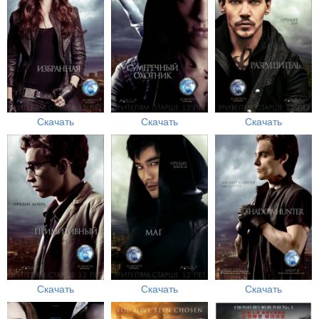
Скачать
Скачать
Скачать
Скачать
Скачать
Скачать