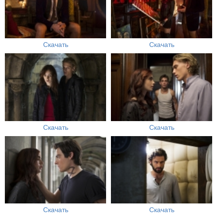
Скачать
Скачать
Скачать
Скачать
Скачать
Скачать