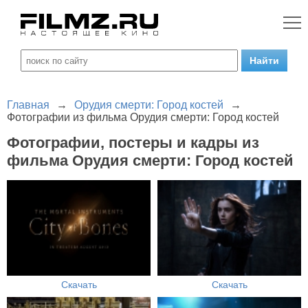
Главная
→
Орудия смерти: Город костей
→
Фотографии из фильма Орудия смерти: Город костей
Фотографии, постеры и кадры из
фильма Орудия смерти: Город костей
Скачать
Скачать