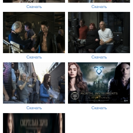
Скачать
Скачать
Скачать
Скачать
Скачать
Скачать