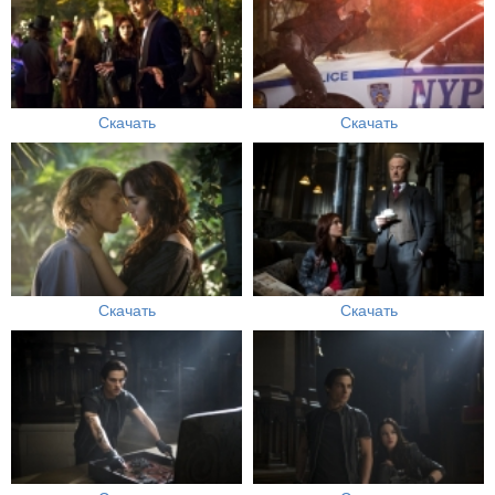
Скачать
Скачать
Скачать
Скачать