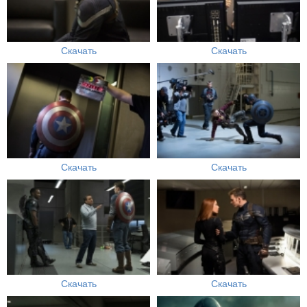
Скачать
Скачать
Скачать
Скачать
Скачать
Скачать