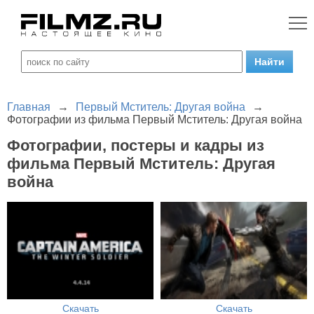
Главная
→
Первый Мститель: Другая война
→
Фотографии из фильма Первый Мститель: Другая война
Фотографии, постеры и кадры из
фильма Первый Мститель: Другая
война
Скачать
Скачать