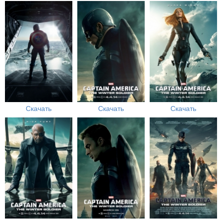
Скачать
Скачать
Скачать