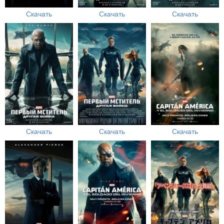
Скачать
Скачать
Скачать
Скачать
Скачать
Скачать