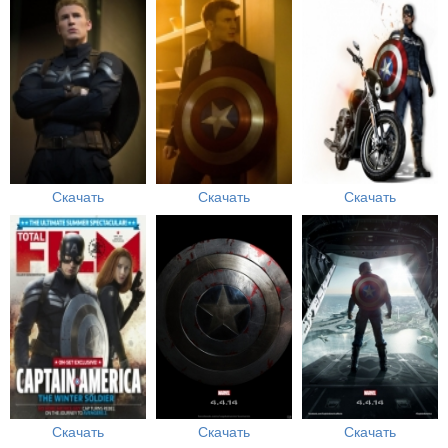
Скачать
Скачать
Скачать
Скачать
Скачать
Скачать