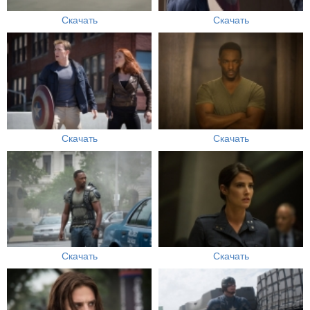
Скачать
Скачать
Скачать
Скачать
Скачать
Скачать