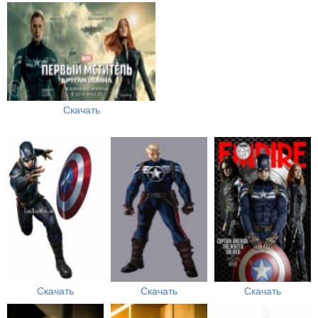
Скачать
Скачать
Скачать
Скачать