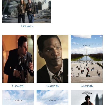
Скачать
Скачать
Скачать
Скачать