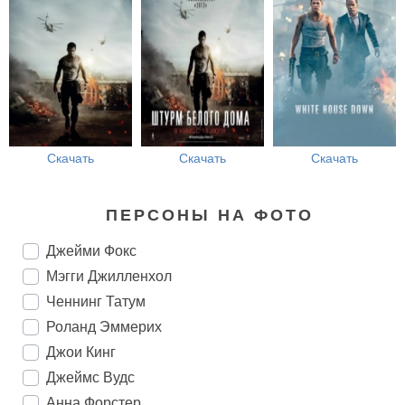
Скачать
Скачать
Скачать
ПЕРСОНЫ НА ФОТО
Джейми Фокс
Мэгги Джилленхол
Ченнинг Татум
Роланд Эммерих
Джои Кинг
Джеймс Вудс
Анна Форстер