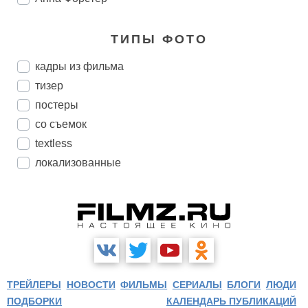
ТИПЫ ФОТО
кадры из фильма
тизер
постеры
со съемок
textless
локализованные
ТРЕЙЛЕРЫ
НОВОСТИ
ФИЛЬМЫ
СЕРИАЛЫ
БЛОГИ
ЛЮДИ
ПОДБОРКИ
КАЛЕНДАРЬ ПУБЛИКАЦИЙ