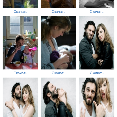
Скачать
Скачать
Скачать
Скачать
Скачать
Скачать