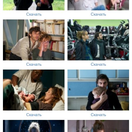
Скачать
Скачать
Скачать
Скачать
Скачать
Скачать