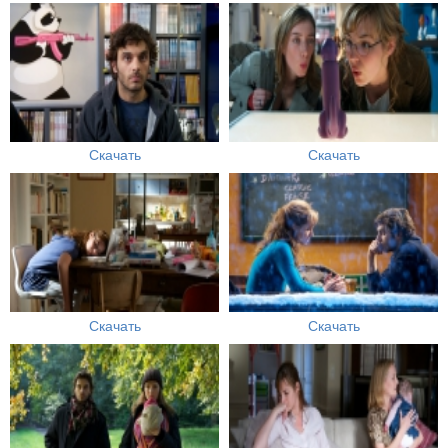
Скачать
Скачать
Скачать
Скачать