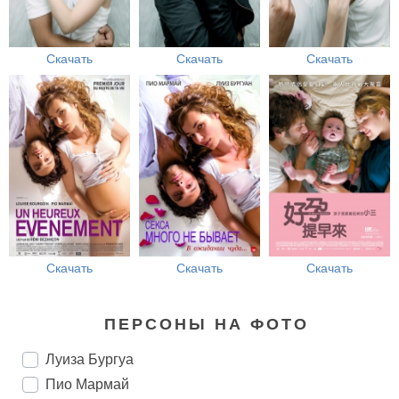
Скачать
Скачать
Скачать
Скачать
Скачать
Скачать
ПЕРСОНЫ НА ФОТО
Луиза Бургуа
Пио Мармай