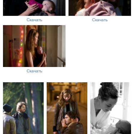
Скачать
Скачать
Скачать