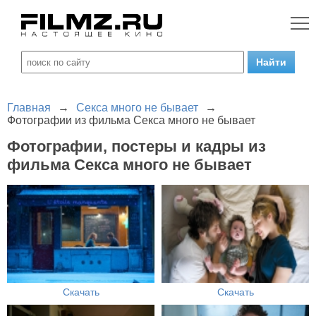
Главная
→
Секса много не бывает
→
Фотографии из фильма Секса много не бывает
Фотографии, постеры и кадры из
фильма Секса много не бывает
Скачать
Скачать