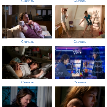
Скачать
Скачать
Скачать
Скачать
Скачать
Скачать