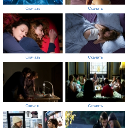
Скачать
Скачать
Скачать
Скачать
Скачать
Скачать