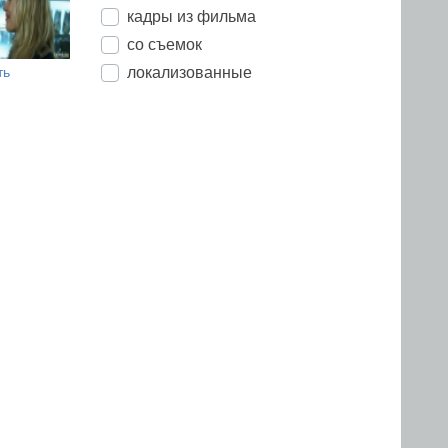
кадры из фильма
со съемок
локализованные
ть