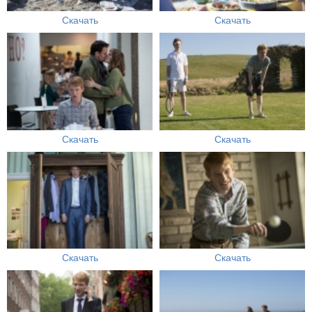
Скачать
Скачать
Скачать
Скачать
Скачать
Скачать