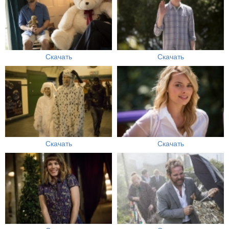
Скачать
Скачать
Скачать
Скачать