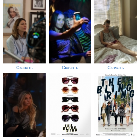
Скачать
Скачать
Скачать