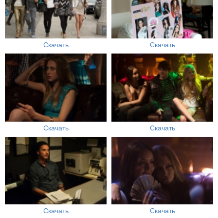
Скачать
Скачать
Скачать
Скачать
Скачать
Скачать