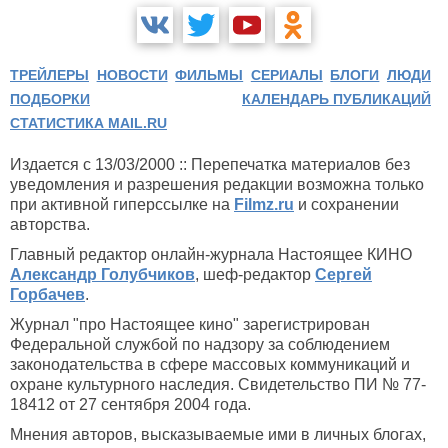
ТРЕЙЛЕРЫ
НОВОСТИ
ФИЛЬМЫ
СЕРИАЛЫ
БЛОГИ
ЛЮДИ
ПОДБОРКИ
КАЛЕНДАРЬ ПУБЛИКАЦИЙ
СТАТИСТИКА MAIL.RU
Издается с 13/03/2000 :: Перепечатка материалов без
уведомления и разрешения редакции возможна только
при активной гиперссылке на
Filmz.ru
и сохранении
авторства.
Главный редактор онлайн-журнала Настоящее КИНО
Александр Голубчиков
, шеф-редактор
Сергей
Горбачев
.
Журнал "про Настоящее кино" зарегистрирован
Федеральной службой по надзору за соблюдением
законодательства в сфере массовых коммуникаций и
охране культурного наследия. Свидетельство ПИ № 77-
18412 от 27 сентября 2004 года.
Мнения авторов, высказываемые ими в личных блогах,