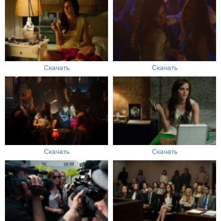
Скачать
Скачать
Скачать
Скачать