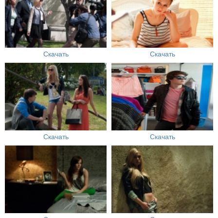
Скачать
Скачать
Скачать
Скачать