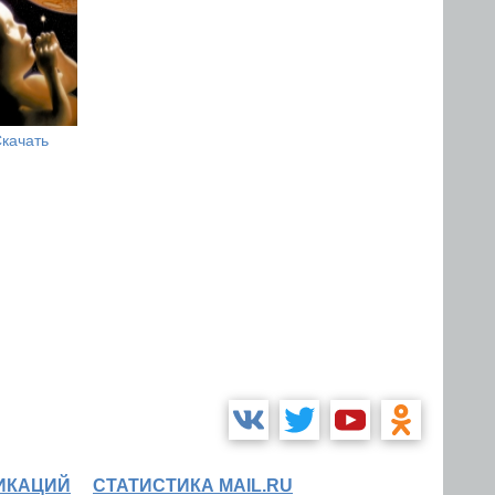
качать
ИКАЦИЙ
СТАТИСТИКА MAIL.RU