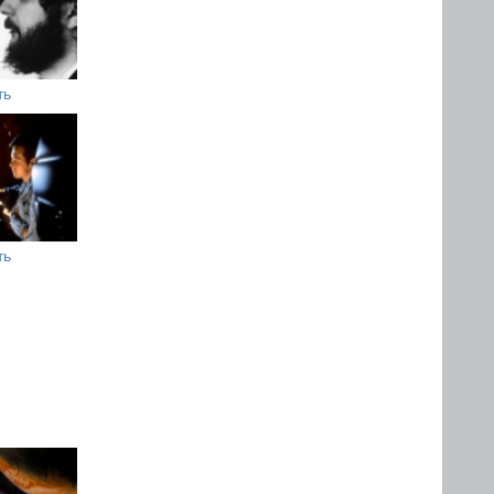
ть
ть