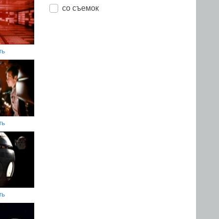
со съемок
ть
ть
ть