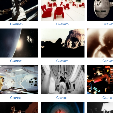
Скачать
Скачать
Скача
Скачать
Скачать
Скача
Скачать
Скачать
Скача