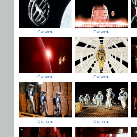
Скачать
Скачать
Скачать
Скачать
Скачать
Скачать