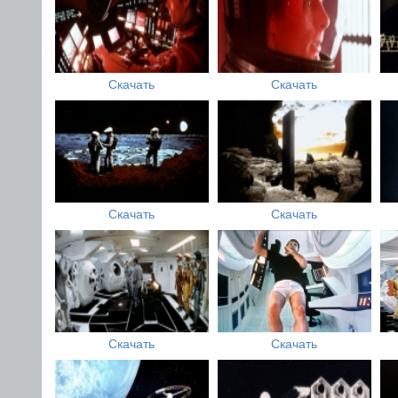
Скачать
Скачать
Скачать
Скачать
Скачать
Скачать