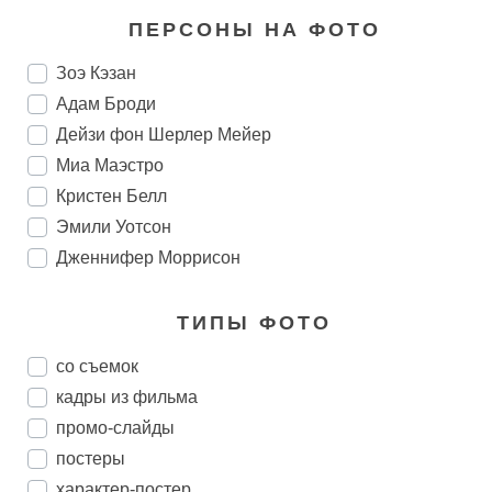
ПЕРСОНЫ НА ФОТО
Зоэ Кэзан
Адам Броди
Дейзи фон Шерлер Мейер
Миа Маэстро
Кристен Белл
Эмили Уотсон
Дженнифер Моррисон
ТИПЫ ФОТО
со съемок
кадры из фильма
промо-слайды
постеры
характер-постер