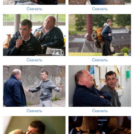
Скачать
Скачать
Скачать
Скачать
Скачать
Скачать