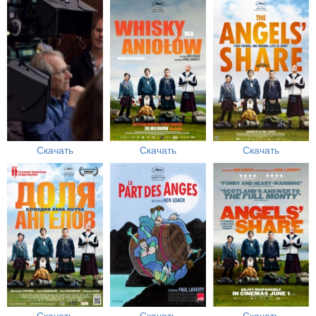
Скачать
Скачать
Скачать