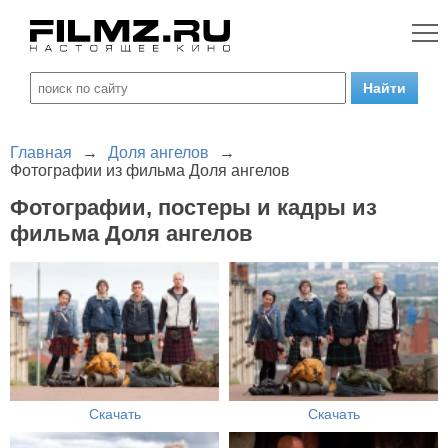
Главная
→
Доля ангелов
→
Фотографии из фильма Доля ангелов
Фотографии, постеры и кадры из
фильма Доля ангелов
Скачать
Скачать