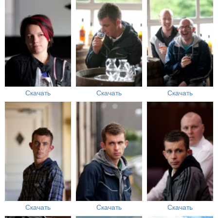
Скачать
Скачать
Скачать
Скачать
Скачать
Скачать