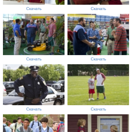
Скачать
Скачать
Скачать
Скачать
Скачать
Скачать