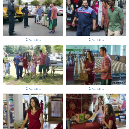
Скачать
Скачать
Скачать
Скачать