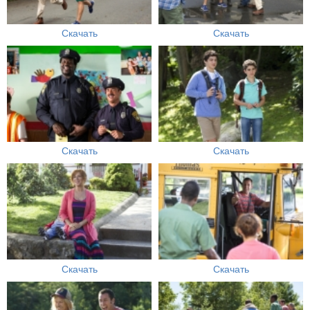
Скачать
Скачать
Скачать
Скачать
Скачать
Скачать