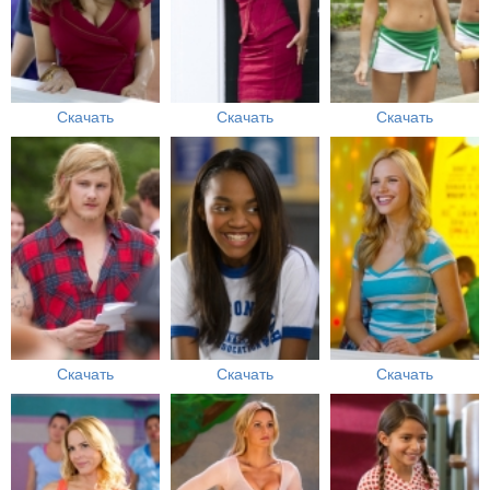
Скачать
Скачать
Скачать
Скачать
Скачать
Скачать