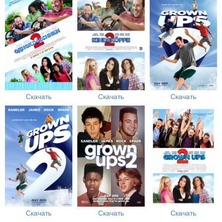
Скачать
Скачать
Скачать
Скачать
Скачать
Скачать