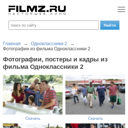
Главная
→
Одноклассники 2
→
Фотографии из фильма Одноклассники 2
Фотографии, постеры и кадры из
фильма Одноклассники 2
Скачать
Скачать