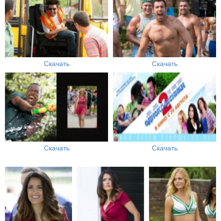
Скачать
Скачать
Скачать
Скачать