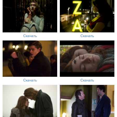
Скачать
Скачать
Скачать
Скачать