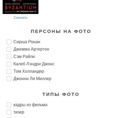
Скачать
ПЕРСОНЫ НА ФОТО
Сирша Ронан
Джемма Артертон
Сэм Райли
Калеб Лэндри Джонс
Том Холландер
Джонни Ли Миллер
ТИПЫ ФОТО
кадры из фильма
тизер