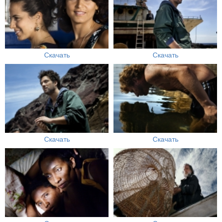
Скачать
Скачать
Скачать
Скачать