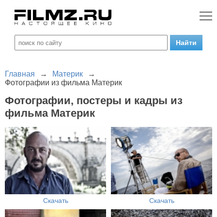
Главная
→
Материк
→
Фотографии из фильма Материк
Фотографии, постеры и кадры из
фильма Материк
Скачать
Скачать