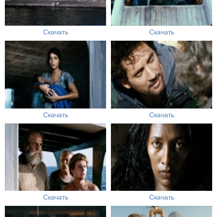
Скачать
Скачать
Скачать
Скачать
Скачать
Скачать