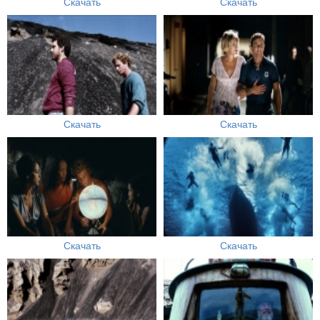
Скачать
Скачать
Скачать
Скачать
Скачать
Скачать