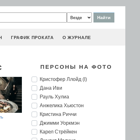
Н
ГРАФИК ПРОКАТА
О ЖУРНАЛЕ
с
ПЕРСОНЫ НА ФОТО
Кристофер Ллойд (I)
Дана Иви
Рауль Хулиа
Анжелика Хьюстон
Кристина Риччи
ть
Джимми Уоркмэн
Карел Стрёйкен