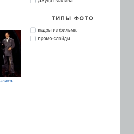
Джудит Малина
ТИПЫ ФОТО
кадры из фильма
промо-слайды
качать