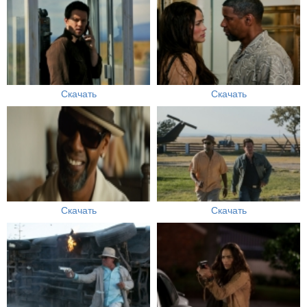
Скачать
Скачать
Скачать
Скачать