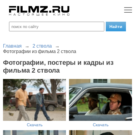
Главная
→
2 ствола
→
Фотографии из фильма 2 ствола
Фотографии, постеры и кадры из
фильма 2 ствола
Скачать
Скачать