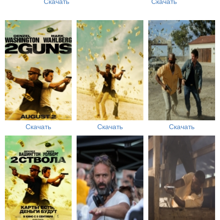
Скачать
Скачать
Скачать
Скачать
Скачать