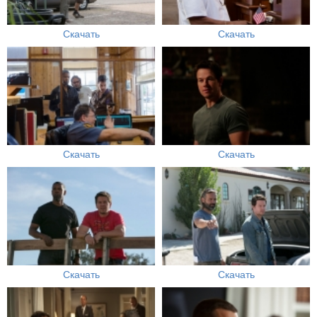
Скачать
Скачать
Скачать
Скачать
Скачать
Скачать