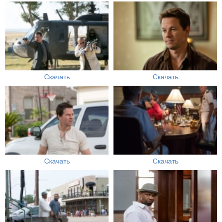
Скачать
Скачать
Скачать
Скачать