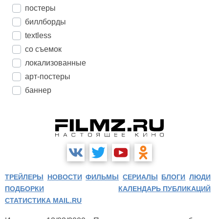
постеры
биллборды
textless
со съемок
локализованные
арт-постеры
баннер
ТРЕЙЛЕРЫ
НОВОСТИ
ФИЛЬМЫ
СЕРИАЛЫ
БЛОГИ
ЛЮДИ
ПОДБОРКИ
КАЛЕНДАРЬ ПУБЛИКАЦИЙ
СТАТИСТИКА MAIL.RU