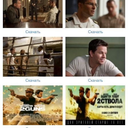
Скачать
Скачать
Скачать
Скачать