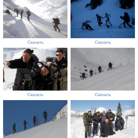
Скачать
Скачать
Скачать
Скачать