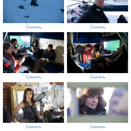
Скачать
Скачать
Скачать
Скачать
Скачать
Скачать