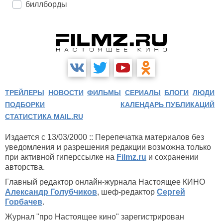
биллборды
ТРЕЙЛЕРЫ
НОВОСТИ
ФИЛЬМЫ
СЕРИАЛЫ
БЛОГИ
ЛЮДИ
ПОДБОРКИ
КАЛЕНДАРЬ ПУБЛИКАЦИЙ
СТАТИСТИКА MAIL.RU
Издается с 13/03/2000 :: Перепечатка материалов без
уведомления и разрешения редакции возможна только
при активной гиперссылке на
Filmz.ru
и сохранении
авторства.
Главный редактор онлайн-журнала Настоящее КИНО
Александр Голубчиков
, шеф-редактор
Сергей
Горбачев
.
Журнал "про Настоящее кино" зарегистрирован