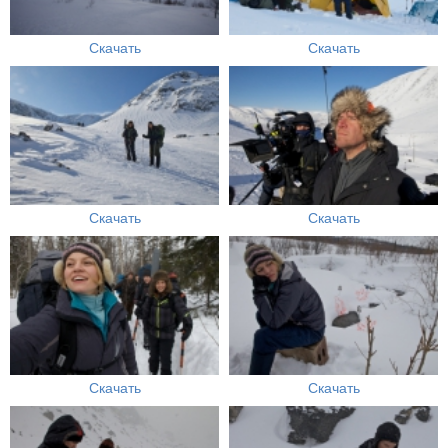
Скачать
Скачать
Скачать
Скачать
Скачать
Скачать