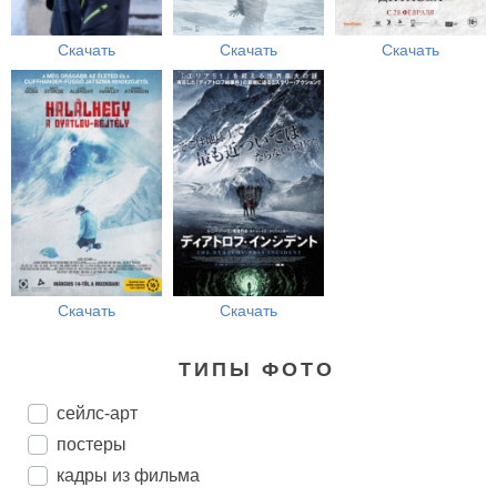
Скачать
Скачать
Скачать
Скачать
Скачать
ТИПЫ ФОТО
сейлс-арт
постеры
кадры из фильма