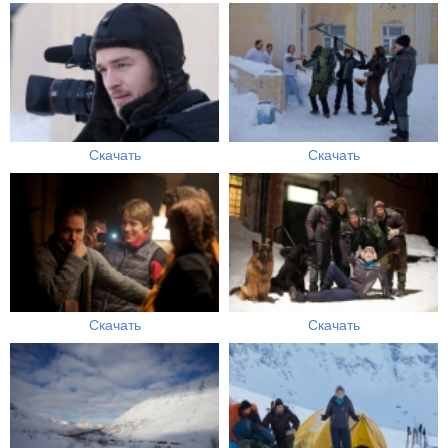
Скачать
Скачать
Скачать
Скачать