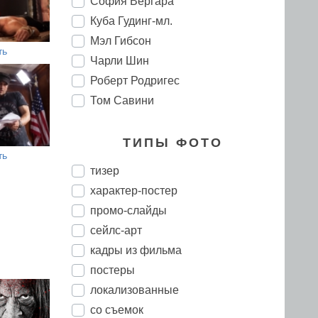
София Вергара
Куба Гудинг-мл.
Мэл Гибсон
ть
Чарли Шин
Роберт Родригес
Том Савини
ТИПЫ ФОТО
ть
тизер
характер-постер
промо-слайды
сейлс-арт
кадры из фильма
постеры
локализованные
со съемок