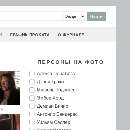
Н
ГРАФИК ПРОКАТА
О ЖУРНАЛЕ
ПЕРСОНЫ НА ФОТО
Алекса ПенаВега
Дэнни Трэхо
Мишель Родригес
Эмбер Херд
Демиан Бичир
ть
Антонио Бандерас
Уильям Сэдлер