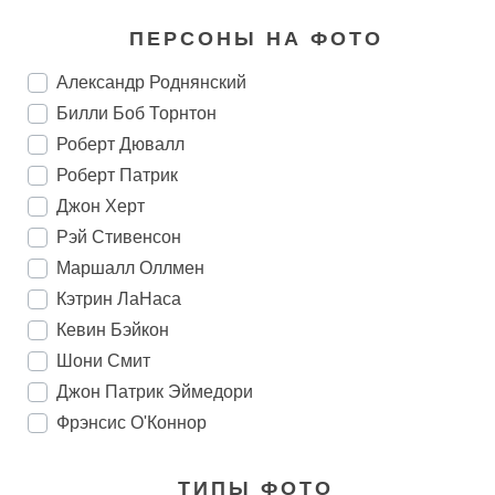
ПЕРСОНЫ НА ФОТО
Александр Роднянский
Билли Боб Торнтон
Роберт Дювалл
Роберт Патрик
Джон Херт
Рэй Стивенсон
Маршалл Оллмен
Кэтрин ЛаНаса
Кевин Бэйкон
Шони Смит
Джон Патрик Эймедори
Фрэнсис О'Коннор
ТИПЫ ФОТО