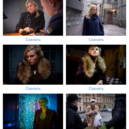
Скачать
Скачать
Скачать
Скачать