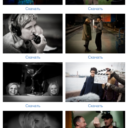
Скачать
Скачать
Скачать
Скачать
Скачать
Скачать