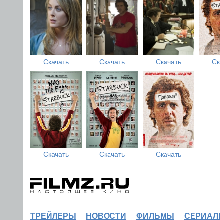
Скачать
Скачать
Скачать
Ск
Скачать
Скачать
Скачать
ТРЕЙЛЕРЫ
НОВОСТИ
ФИЛЬМЫ
СЕРИАЛ