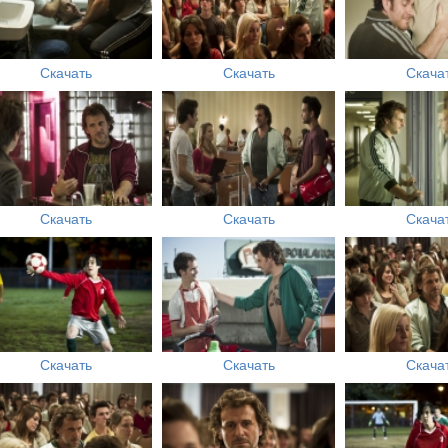
Скачать
Скачать
Скача
Скачать
Скачать
Скача
Скачать
Скачать
Скача