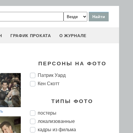
Н
ГРАФИК ПРОКАТА
О ЖУРНАЛЕ
ПЕРСОНЫ НА ФОТО
Патрик Уард
Кен Скотт
ТИПЫ ФОТО
ть
постеры
локализованные
кадры из фильма