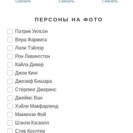
Скачать
Скачать
Скачать
ПЕРСОНЫ НА ФОТО
Патрик Уилсон
Вера Фармига
Лили Тэйлор
Рон Ливингстон
Кайла Дивер
Джои Кинг
Джозеф Бишара
Стерлинг Джеринс
Джеймс Ван
Хэйли Макфарленд
Маккензи Фой
Шэнли Кэсвелл
Стив Коултер