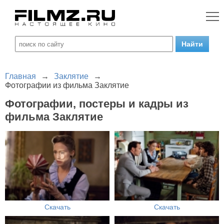
Главная
→
Заклятие
→
Фотографии из фильма Заклятие
Фотографии, постеры и кадры из
фильма Заклятие
Скачать
Скачать