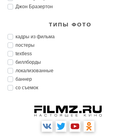
Джон Бразертон
ТИПЫ ФОТО
кадры из фильма
постеры
textless
биллборды
локализованные
баннер
со съемок