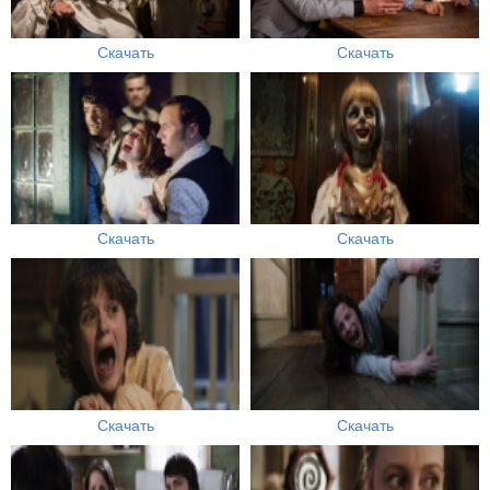
Скачать
Скачать
Скачать
Скачать
Скачать
Скачать