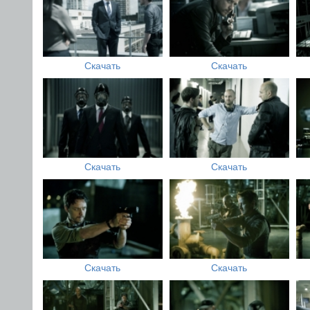
Скачать
Скачать
Скачать
Скачать
Скачать
Скачать