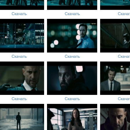
Скачать
Скачать
Скача
Скачать
Скачать
Скача
Скачать
Скачать
Скача