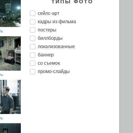
ТИПЫ ФОТО
сейлс-арт
кадры из фильма
постеры
ть
биллборды
локализованные
баннер
со съемок
промо-слайды
ть
ть