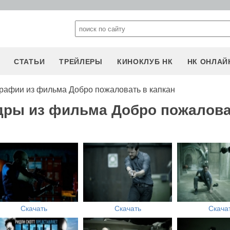
СТАТЬИ
ТРЕЙЛЕРЫ
КИНОКЛУБ НК
НК ОНЛАЙ
рафии из фильма Добро пожаловать в капкан
дры из фильма Добро пожалова
Скачать
Скачать
Скача