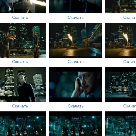
Скачать
Скачать
Скача
Скачать
Скачать
Скача
Скачать
Скачать
Скача