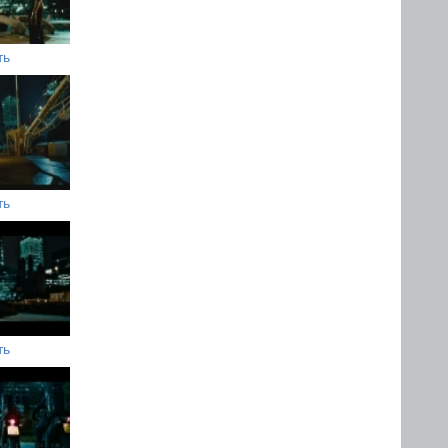
ть
ть
ть