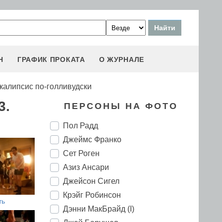
Н
ГРАФИК ПРОКАТА
О ЖУРНАЛЕ
калипсис по-голливудски
3.
ПЕРСОНЫ НА ФОТО
Пол Радд
Джеймс Франко
Сет Роген
Азиз Ансари
Джейсон Сигел
Крэйг Робинсон
ть
Дэнни МакБрайд (I)