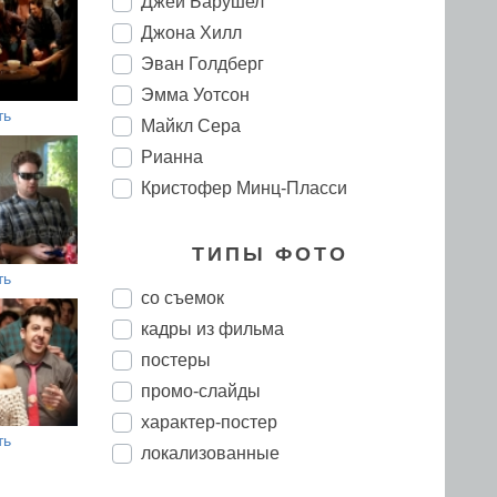
Джей Барушел
Джона Хилл
Эван Голдберг
Эмма Уотсон
ть
Майкл Сера
Рианна
Кристофер Минц-Пласси
ТИПЫ ФОТО
ть
со съемок
кадры из фильма
постеры
промо-слайды
характер-постер
ть
локализованные