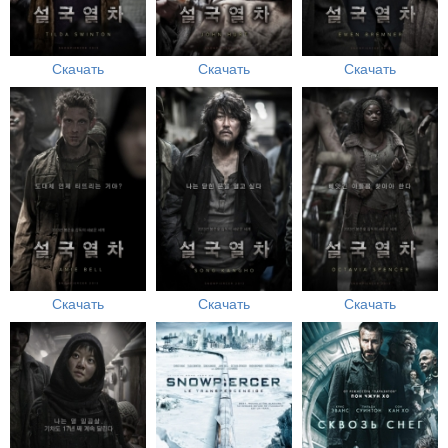
Скачать
Скачать
Скачать
Скачать
Скачать
Скачать