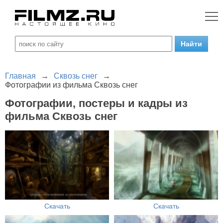
Главная
→
Сквозь снег
→
Фотографии из фильма Сквозь снег
Фотографии, постеры и кадры из
фильма Сквозь снег
Скачать
Скачать