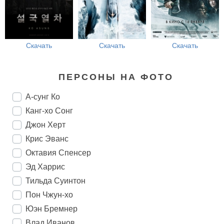
Скачать
Скачать
Скачать
ПЕРСОНЫ НА ФОТО
А-сунг Ко
Канг-хо Сонг
Джон Херт
Крис Эванс
Октавия Спенсер
Эд Харрис
Тильда Суинтон
Пон Чжун-хо
Юэн Бремнер
Влад Иванов