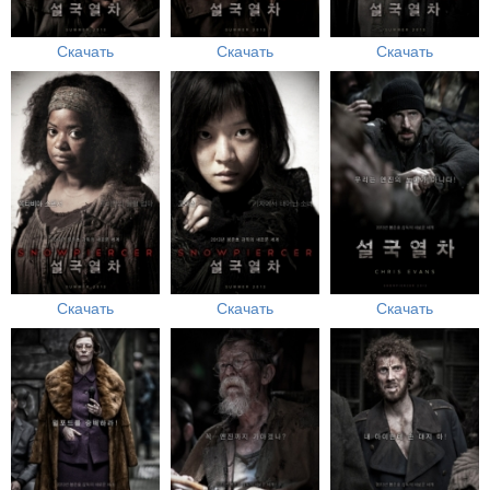
Скачать
Скачать
Скачать
Скачать
Скачать
Скачать